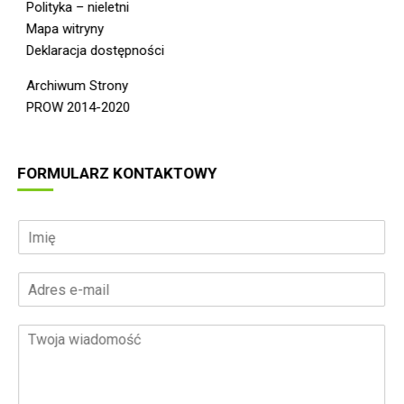
Polityka – nieletni
Mapa witryny
Deklaracja dostępności
Archiwum Strony
PROW 2014-2020
FORMULARZ KONTAKTOWY
I
m
i
A
ę
d
*
r
T
e
w
s
o
e
j
-