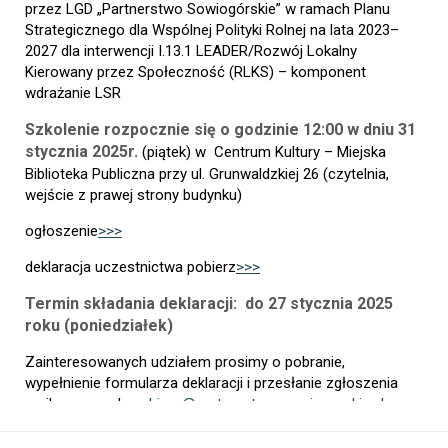
przez LGD „Partnerstwo Sowiogórskie” w ramach Planu
Strategicznego dla Wspólnej Polityki Rolnej na lata 2023–
2027 dla interwencji I.13.1 LEADER/Rozwój Lokalny
Kierowany przez Społeczność (RLKS) – komponent
wdrażanie LSR
Szkolenie rozpocznie się o godzinie 12:00 w dniu 31
stycznia 2025r.
(piątek) w
Centrum Kultury – Miejska
Biblioteka Publiczna przy ul.
Grunwaldzkiej 26 (czytelnia,
wejście z prawej strony budynku)
ogłoszenie
>>>
deklaracja uczestnictwa pobierz
>>>
Termin składania deklaracji: do 27 stycznia 2025
roku (poniedziałek)
Zainteresowanych udziałem prosimy o pobranie,
wypełnienie formularza deklaracji i przesłanie zgłoszenia
mailowo na adres:
biuro@partnerstwo-sowiogorskie.pl