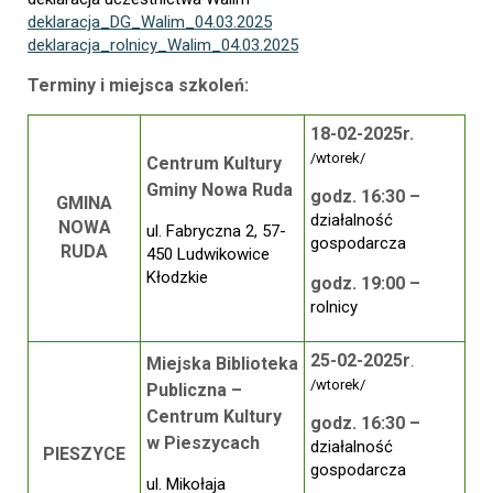
deklaracja_DG_Walim_04.03.2025
deklaracja_rolnicy_Walim_04.03.2025
Terminy i miejsca szkoleń:
18-02-2025r.
/wtorek/
Centrum Kultury
Gminy Nowa Ruda
godz. 16:30 –
GMINA
działalność
NOWA
ul. Fabryczna 2, 57-
gospodarcza
RUDA
450 Ludwikowice
Kłodzkie
godz. 19:00 –
rolnicy
25-02-2025r
Miejska Biblioteka
.
/wtorek/
Publiczna –
Centrum
Kultury
godz. 16:30 –
w Pieszycach
działalność
PIESZYCE
gospodarcza
ul. Mikołaja