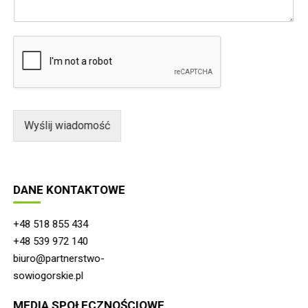
a
m
w
a
i
i
a
l
d
*
o
m
o
ś
ć
Wyślij wiadomość
*
DANE KONTAKTOWE
+48 518 855 434
+48 539 972 140
biuro@partnerstwo-
sowiogorskie.pl
MEDIA SPOŁECZNOŚCIOWE