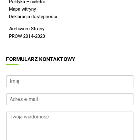
Polityka – nieletni
Mapa witryny
Deklaracja dostępności
Archiwum Strony
PROW 2014-2020
FORMULARZ KONTAKTOWY
I
m
i
A
ę
d
*
r
T
e
w
s
o
e
j
-
a
m