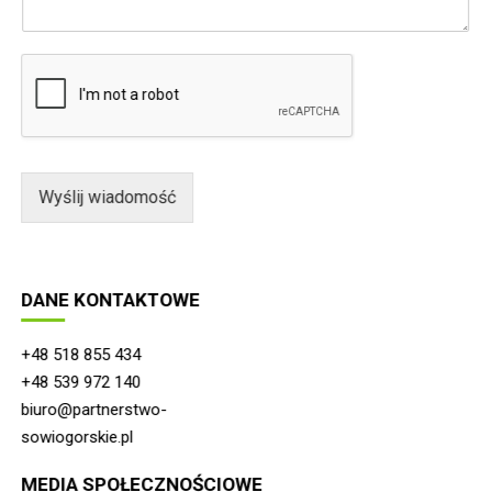
w
a
i
i
a
l
d
*
o
m
o
ś
ć
Wyślij wiadomość
*
DANE KONTAKTOWE
+48 518 855 434
+48 539 972 140
biuro@partnerstwo-
sowiogorskie.pl
MEDIA SPOŁECZNOŚCIOWE