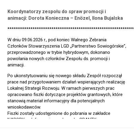
Koordynatorzy zespołu do spraw promocji i
animacji: Dorota Konieczna – Enözel, Ilona Bujalska
************************************************************
W dniu 09.06.2026 r., pod koniec Walnego Zebrania
Członków Stowarzyszenia LGD „Partnerstwo Sowiogórskie”,
przeprowadzonego w trybie hybrydowym, dokonano
powołania nowych członków Zespołu ds. promocji i
animacji.
Po ukonstytuowaniu się nowego składu Zespół rozpoczął
prace nad przygotowaniem działań wspierających realizację
Lokalnej Strategii Rozwoju. W ramach pierwszych prac
opracowano fiszki dotyczące projektów grantowych, które
stanowią materiał informacyjny dla potencjalnych
wnioskodawców.
Fiszki zostały udostępnione do pobrania w zakładce
NABORY -> Informacje o naborach -GRANTY :
>>>