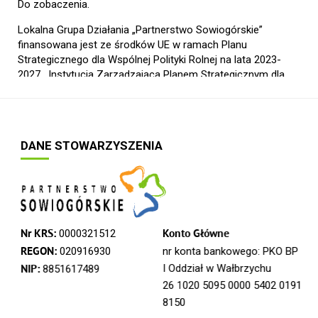
Do zobaczenia.
Lokalna Grupa Działania „Partnerstwo Sowiogórskie”
finansowana jest ze środków UE w ramach Planu
Strategicznego dla Wspólnej Polityki Rolnej na lata 2023-
2027. Instytucja Zarządzająca Planem Strategicznym dla
Wspólnej Polityki Rolnej na lata 2023-2027 – Minister
Rolnictwa i Rozwoju Wsi.
DANE STOWARZYSZENIA
2 3 4 5
następny artykuł
Nr KRS:
0000321512
Konto Główne
REGON:
020916930
nr konta bankowego: PKO BP
I Oddział w Wałbrzychu
NIP:
8851617489
26 1020 5095 0000 5402 0191
8150