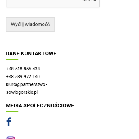
m
o
ś
ć
Wyślij wiadomość
*
DANE KONTAKTOWE
+48 518 855 434
+48 539 972 140
biuro@partnerstwo-
sowiogorskie.pl
MEDIA SPOŁECZNOŚCIOWE