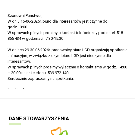
Szanowni Państwo ,
W dniu 16-06-2026r. biuro dla interesantów jest czynne do
godz.13:00.
W sprawach pilnych prosimy o kontakt telefoniczny pod nr tel. 518
855 434 w godzinach 7:30-15:30
W dniach 29-30.06.2026r. pracownicy biura LGD organizują spotkania
animacyjne, w związku z czym biuro LGD jest nieczynne dla
interesantów.
W sprawach pilnych prosimy wyłącznie o kontakt sms w godz. 14:00
– 20:00 na nr. telefonu: 539 972 140.
Serdecznie zapraszamy na spotkania.
Dyrektor biura
DANE STOWARZYSZENIA
2 3 4 5
poprzedni artykuł
następny artykuł