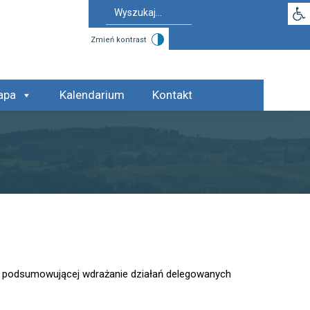
Otwó
Search
for:
Zmień kontrast
apa
Kalendarium
Kontakt
i podsumowującej wdrażanie działań delegowanych