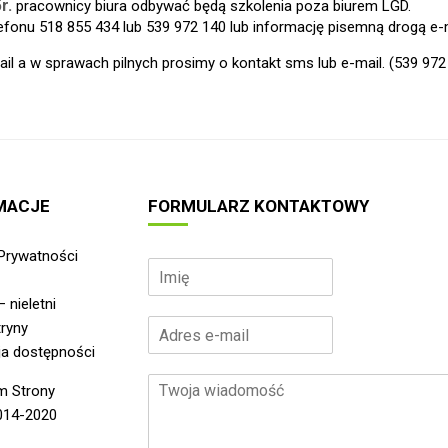
r.
pracownicy biura odbywać będą szkolenia poza biurem LGD.
fonu 518 855 434 lub 539 972 140 lub informację pisemną drogą e-
il a w sprawach pilnych prosimy o kontakt sms lub e-mail. (539 97
MACJE
FORMULARZ KONTAKTOWY
 Prywatności
I
m
– nieletni
i
A
ę
ryny
d
*
ja dostępności
r
T
e
m Strony
w
s
14-2020
o
e
j
-