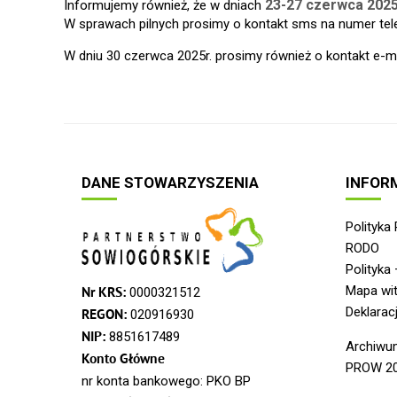
23-27 czerwca 2025
Informujemy również, że w dniach
W sprawach pilnych prosimy o kontakt sms na numer tele
W dniu 30 czerwca 2025r. prosimy również o kontakt e-ma
DANE STOWARZYSZENIA
INFOR
2 3 4 5
Polityka
poprzedni artykuł
następny artykuł
RODO
Polityka 
Mapa wit
Nr KRS:
0000321512
Deklarac
REGON:
020916930
NIP:
8851617489
Archiwu
Konto Główne
PROW 20
nr konta bankowego: PKO BP