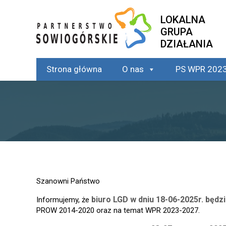
Strona główna
Ak
Jesteś tutaj:
LOKALNA
GRUPA
DZIAŁANIA
Strona główna
O nas
PS WPR 202
Szanowni Państwo
biuro LGD w dniu 18-06-2025r. będz
Informujemy, że
PROW 2014-2020 oraz na temat WPR 2023-2027.